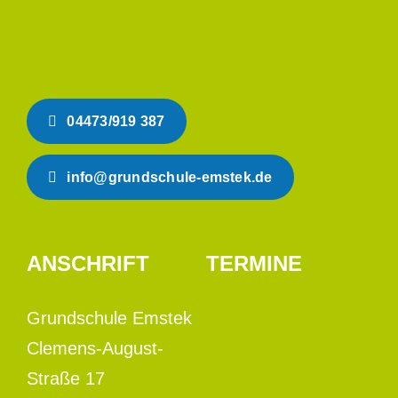
04473/919 387
info@grundschule-emstek.de
ANSCHRIFT
TERMINE
Grundschule Emstek
Clemens-August-
Straße 17