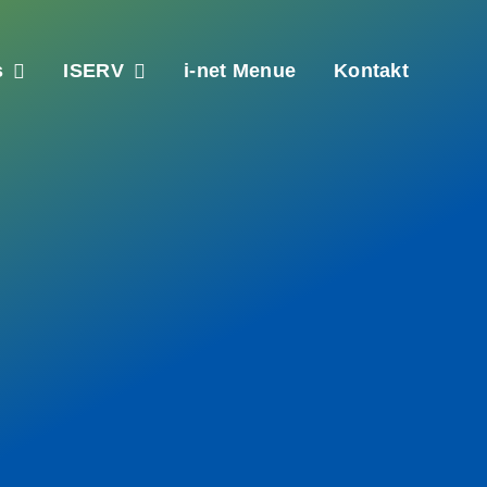
s
ISERV
i-net Menue
Kontakt