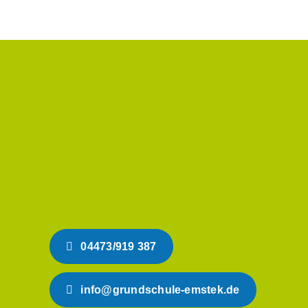
04473/919 387
info@grundschule-emstek.de