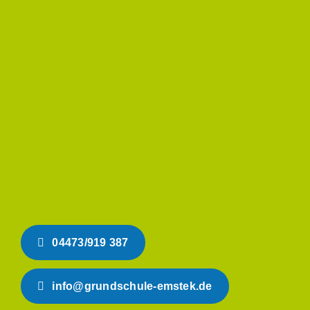
04473/919 387
info@grundschule-emstek.de