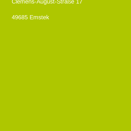
Clemens-August-Straße 17
49685 Emstek