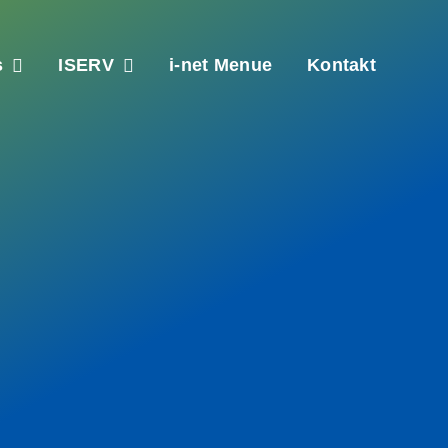
s
ISERV
i-net Menue
Kontakt