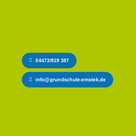
04473/919 387
info@grundschule-emstek.de