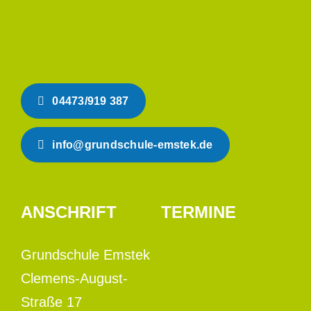
04473/919 387
info@grundschule-emstek.de
ANSCHRIFT
TERMINE
Grundschule Emstek
Clemens-August-
Straße 17