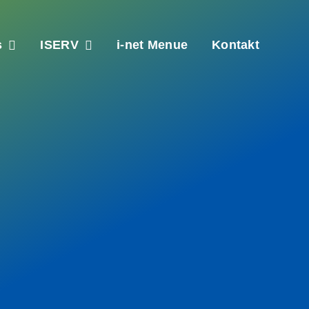
s
ISERV
i-net Menue
Kontakt