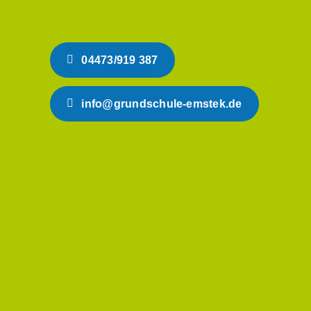
04473/919 387
info@grundschule-emstek.de