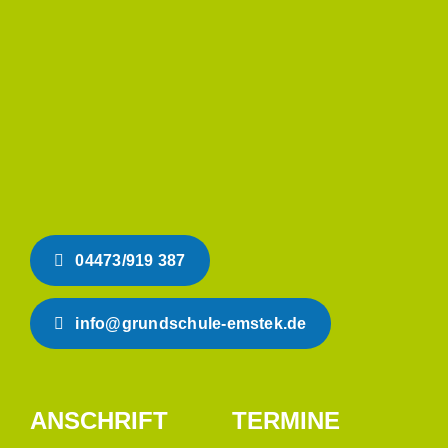
04473/919 387
info@grundschule-emstek.de
ANSCHRIFT
TERMINE