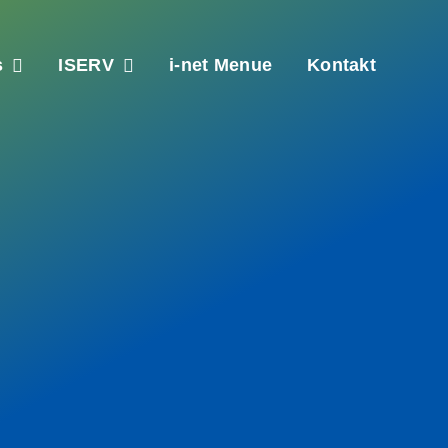
s
ISERV
i-net Menue
Kontakt